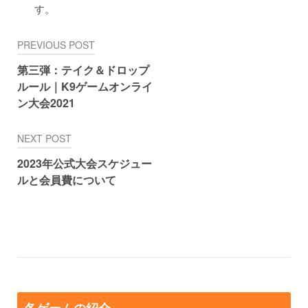
す。
PREVIOUS POST
投
第三弾：テイク＆ドロップ
稿
ルール｜K9ゲームオンライ
ナ
ン大会2021
ビ
NEXT POST
ゲ
ー
2023年公式大会スケジュー
ルと会員費について
シ
ョ
ン