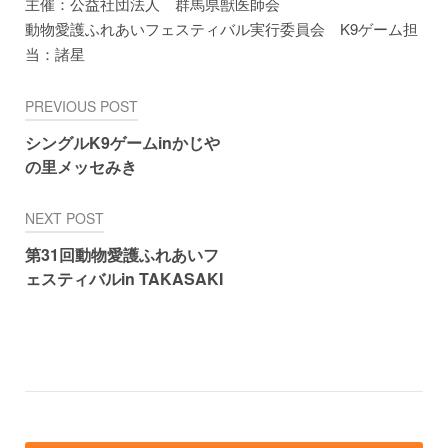
主催：公益社団法人 群馬県獣医師会
動物愛護ふれあいフェスティバル実行委員会 K9ゲーム担
当：諸星
PREVIOUS POST
投
シングルK9ゲームinかじや
稿
の里メッセみき
ナ
ビ
NEXT POST
ゲ
第31回動物愛護ふれあいフ
ー
ェスティバルin TAKASAKI
シ
ョ
ン