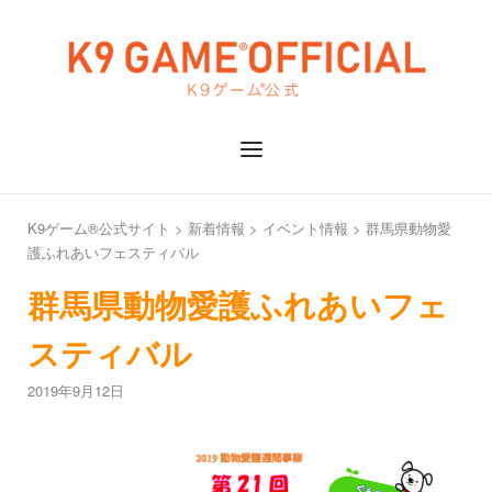
Skip
to
Home
content
Menu
K9ゲーム®公式サイト
>
新着情報
>
イベント情報
>
群馬県動物愛
護ふれあいフェスティバル
群馬県動物愛護ふれあいフェ
スティバル
2019年9月12日